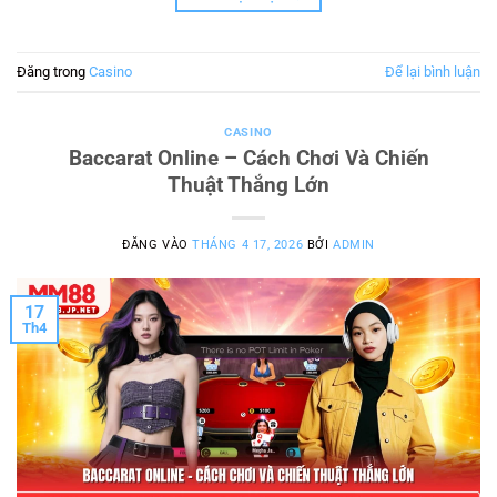
Đăng trong
Casino
Để lại bình luận
CASINO
Baccarat Online – Cách Chơi Và Chiến
Thuật Thắng Lớn
ĐĂNG VÀO
THÁNG 4 17, 2026
BỞI
ADMIN
17
Th4