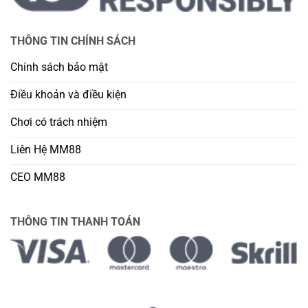
THÔNG TIN CHÍNH SÁCH
Chính sách bảo mật
Điều khoản và điều kiện
Chơi có trách nhiệm
Liên Hệ MM88
CEO MM88
THÔNG TIN THANH TOÁN