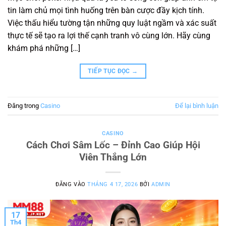
tin làm chủ mọi tình huống trên bàn cược đầy kịch tính.
Việc thấu hiểu tường tận những quy luật ngầm và xác suất
thực tế sẽ tạo ra lợi thế cạnh tranh vô cùng lớn. Hãy cùng
khám phá những […]
TIẾP TỤC ĐỌC
→
Đăng trong
Casino
Để lại bình luận
CASINO
Cách Chơi Sâm Lốc – Đỉnh Cao Giúp Hội
Viên Thắng Lớn
ĐĂNG VÀO
THÁNG 4 17, 2026
BỞI
ADMIN
17
Th4